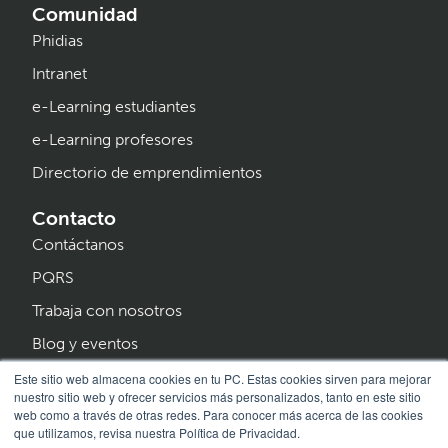
Comunidad
Phidias
Intranet
e-Learning estudiantes
e-Learning profesores
Directorio de emprendimientos
Contacto
Contáctanos
PQRS
Trabaja con nosotros
Blog y eventos
Programa Creer
Este sitio web almacena cookies en tu PC. Estas cookies sirven para mejorar
nuestro sitio web y ofrecer servicios más personalizados, tanto en este sitio
web como a través de otras redes. Para conocer más acerca de las cookies
que utilizamos, revisa nuestra Política de Privacidad.