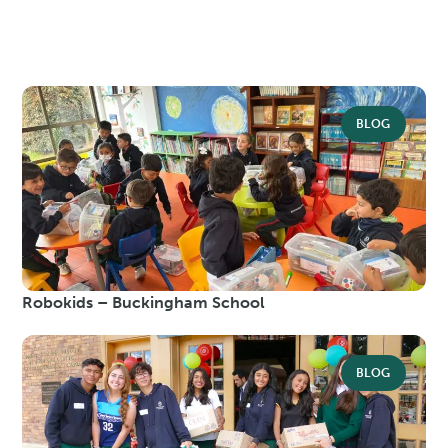
BLOG
Robokids – Buckingham School
BLOG