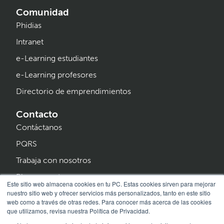
Comunidad
Phidias
Intranet
e-Learning estudiantes
e-Learning profesores
Directorio de emprendimientos
Contacto
Contáctanos
PQRS
Trabaja con nosotros
Blog y eventos
Este sitio web almacena cookies en tu PC. Estas cookies sirven para mejorar
nuestro sitio web y ofrecer servicios más personalizados, tanto en este sitio
Programa Creer
web como a través de otras redes. Para conocer más acerca de las cookies
que utilizamos, revisa nuestra Política de Privacidad.