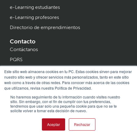
e-Learning estudiantes
e-Learning profesores
Directorio de emprendimientos
Contacto
Contáctanos
PQRS
Trabaja con nosotros
Este sitio web almacena cookies en tu PC. Estas cookies sirven para mejorar
nuestro sitio web y ofrecer servicios más personalizados, tanto en este sitio
Blog y eventos
web como a través de otras redes. Para conocer más acerca de las cookies
que utilizamos, revisa nuestra Política de Privacidad.
Programa Creer
No haremos seguimiento de tu información cuando visites nuestro
sitio. Sin embargo, con el fin de cumplir con tus preferencias,
tendremos que usar solo una pequeña cookie para que no se te
solicite volver a tomar esta decisión de nuevo.
Aceptar
Rechazar