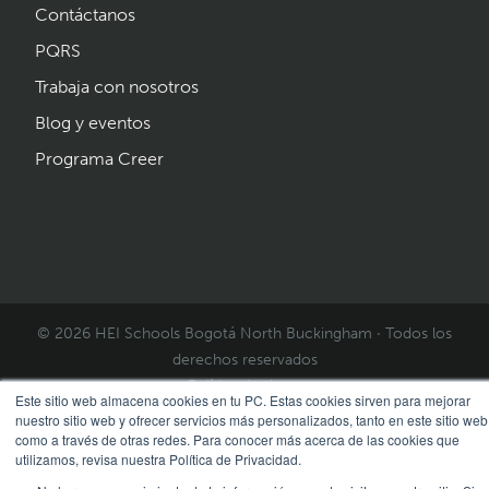
Contáctanos
PQRS
Trabaja con nosotros
Blog y eventos
Programa Creer
© 2026 HEI Schools Bogotá North Buckingham · Todos los
derechos reservados
Política de datos
Este sitio web almacena cookies en tu PC. Estas cookies sirven para mejorar
nuestro sitio web y ofrecer servicios más personalizados, tanto en este sitio web
como a través de otras redes. Para conocer más acerca de las cookies que
utilizamos, revisa nuestra Política de Privacidad.