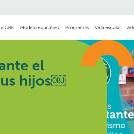
e CBK
Modelo educativo
Programas
Vida escolar
Ad
ante el
tus hijos￼