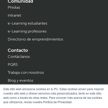
Comunidad
Phidias
Intranet
e-Learning estudiantes
e-Learning profesores
Directorio de emprendimientos
Contacto
Contáctanos
PQRS
Trabaja con nosotros
Blog y eventos
Programa Creer
Este sitio web almacena cookies en tu PC. Estas cookies sirven para mejorar
nuestro sitio web y ofrecer servicios más personalizados, tanto en este sitio
web como a través de otras redes. Para conocer más acerca de las cookies
que utilizamos, revisa nuestra Política de Privacidad.