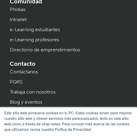
Comunidad
Phidias
Intranet
e-Learning estudiantes
e-Learning profesores
Directorio de emprendimientos
Contacto
Contáctanos
PQRS
Trabaja con nosotros
Blog y eventos
Programa Creer
Este sitio web almacena cookies en tu PC. Estas cookies sirven para mejorar
nuestro sitio web y ofrecer servicios más personalizados, tanto en este sitio
web como a través de otras redes. Para conocer más acerca de las cookies
que utilizamos, revisa nuestra Política de Privacidad.