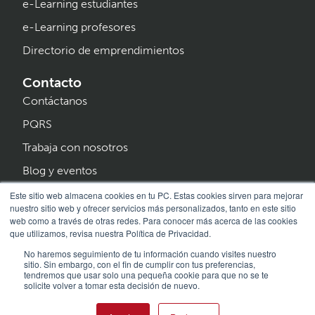
e-Learning estudiantes
e-Learning profesores
Directorio de emprendimientos
Contacto
Contáctanos
PQRS
Trabaja con nosotros
Blog y eventos
Programa Creer
Este sitio web almacena cookies en tu PC. Estas cookies sirven para mejorar
nuestro sitio web y ofrecer servicios más personalizados, tanto en este sitio
web como a través de otras redes. Para conocer más acerca de las cookies
que utilizamos, revisa nuestra Política de Privacidad.
No haremos seguimiento de tu información cuando visites nuestro
sitio. Sin embargo, con el fin de cumplir con tus preferencias,
tendremos que usar solo una pequeña cookie para que no se te
solicite volver a tomar esta decisión de nuevo.
© 2026 HEI Schools Bogotá North Buckingham · Todos los