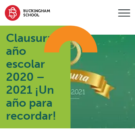
contenido
Clausura
año
escolar
2020 –
2021 ¡Un
año para
recordar!