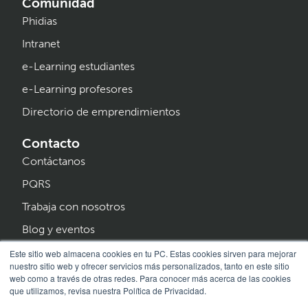
Comunidad
Phidias
Intranet
e-Learning estudiantes
e-Learning profesores
Directorio de emprendimientos
Contacto
Contáctanos
PQRS
Trabaja con nosotros
Blog y eventos
Programa Creer
Este sitio web almacena cookies en tu PC. Estas cookies sirven para mejorar
nuestro sitio web y ofrecer servicios más personalizados, tanto en este sitio
web como a través de otras redes. Para conocer más acerca de las cookies
que utilizamos, revisa nuestra Política de Privacidad.