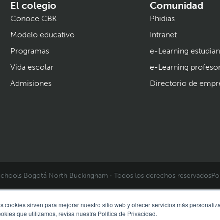
El colegio
Comunidad
Conoce CBK
Phidias
Modelo educativo
Intranet
Programas
e-Learning estudian
Vida escolar
e-Learning profeso
Admisiones
Directorio de empr
chools Bogotá North Buckingham · Todos los derechos reservados
Po
s cookies sirven para mejorar nuestro sitio web y ofrecer servicios más personaliza
kies que utilizamos, revisa nuestra Política de Privacidad.