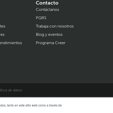
Contacto
Contáctanos
PQRS
tes
Trabaja con nosotros
res
Blog y eventos
endimientos
Programa Creer
lítica de datos
dos, tanto en este sitio web como a través de