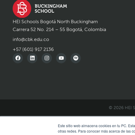
HEI Schools Bogotá North Buckingham
Carrera 52 No. 214 – 55 Bogotá, Colombia
info@cbk.edu.co
+57 (601) 917 2136
© 2026 HEI S
Este sitio web almacena cookies en tu PC. Esta
otras redes. Para conocer más acerca de las coo