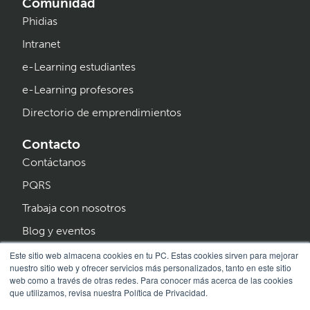
Comunidad
Phidias
Intranet
e-Learning estudiantes
e-Learning profesores
Directorio de emprendimientos
Contacto
Contáctanos
PQRS
Trabaja con nosotros
Blog y eventos
Programa Creer
Este sitio web almacena cookies en tu PC. Estas cookies sirven para mejorar
nuestro sitio web y ofrecer servicios más personalizados, tanto en este sitio
web como a través de otras redes. Para conocer más acerca de las cookies
que utilizamos, revisa nuestra Política de Privacidad.